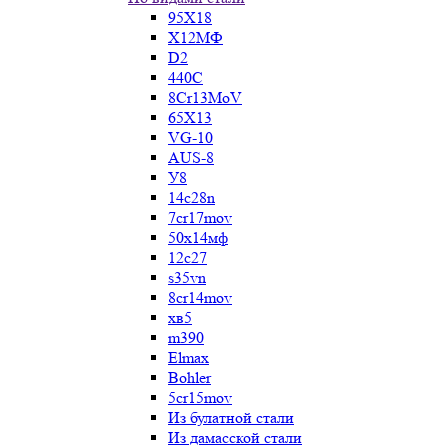
95Х18
Х12МФ
D2
440C
8Cr13MoV
65Х13
VG-10
AUS-8
У8
14c28n
7cr17mov
50х14мф
12c27
s35vn
8cr14mov
хв5
m390
Elmax
Bohler
5cr15mov
Из булатной стали
Из дамасской стали