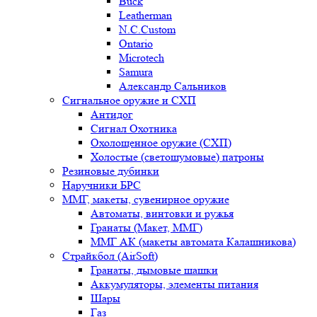
Buck
Leatherman
N.C.Custom
Ontario
Microtech
Samura
Александр Сальников
Сигнальное оружие и СХП
Антидог
Сигнал Охотника
Охолощенное оружие (СХП)
Холостые (светошумовые) патроны
Резиновые дубинки
Наручники БРС
ММГ, макеты, сувенирное оружие
Автоматы, винтовки и ружья
Гранаты (Макет, ММГ)
ММГ АК (макеты автомата Калашникова)
Страйкбол (AirSoft)
Гранаты, дымовые шашки
Аккумуляторы, элементы питания
Шары
Газ