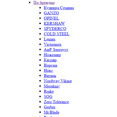
По брендам
Кузница Семина
GANZO
OPINEL
KERSHAW
SPYDERCO
COLD STEEL
Lemax
Victorinox
АиР Златоуст
Ножемир
Кизляр
Ворсма
Нокс
Витязь
Nordway Viking
Morakniv
Ruike
SOG
Zero Tolerance
Gerber
Mr.Blade