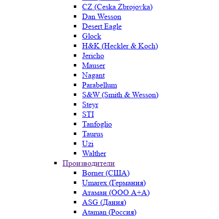
CZ (Ceska Zbrojovka)
Dan Wesson
Desert Eagle
Glock
H&K (Heckler & Koch)
Jericho
Mauser
Nagant
Parabellum
S&W (Smith & Wesson)
Steyr
STI
Tanfoglio
Taurus
Uzi
Walther
Производители
Borner (США)
Umarex (Германия)
Атаман (ООО А+А)
ASG (Дания)
Ataman (Россия)