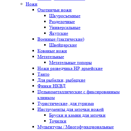
Ножи
Охотничьи ножи
Шкуросъемные
Разделочные
Универсальные
Якутские
Военные (тактические)
Швейцарские
Кованые ножи
Метательные
Метательные топоры
Ножи разведчика НР, армейские
Танто
Для рыбалки, рыбацкие
Финки НКВД
Цельнометаллические с фиксированным
клинком
Туристические, для туризма
Инструменты для заточки ножей
Бруски и камни для заточки
Точилки
Мультитулы / Многофункциональные