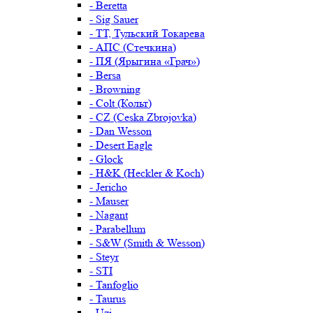
- Beretta
- Sig Sauer
- ТТ, Тульский Токарева
- АПС (Стечкина)
- ПЯ (Ярыгина «Грач»)
- Bersa
- Browning
- Colt (Кольт)
- CZ (Ceska Zbrojovka)
- Dan Wesson
- Desert Eagle
- Glock
- H&K (Heckler & Koch)
- Jericho
- Mauser
- Nagant
- Parabellum
- S&W (Smith & Wesson)
- Steyr
- STI
- Tanfoglio
- Taurus
- Uzi