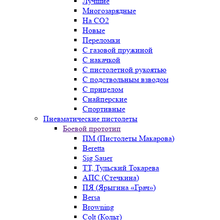
Лучшие
Многозарядные
На CO2
Новые
Переломки
С газовой пружиной
С накачкой
С пистолетной рукоятью
С подствольным взводом
С прицелом
Снайперские
Спортивные
Пневматические пистолеты
Боевой прототип
ПМ (Пистолеты Макарова)
Beretta
Sig Sauer
ТТ, Тульский Токарева
АПС (Стечкина)
ПЯ (Ярыгина «Грач»)
Bersa
Browning
Colt (Кольт)