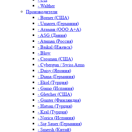
- Walther
Производители
- Borner (США)
- Umarex (Германия)
- Атаман (ООО А+А)
- ASG (Дания)
- Ataman (Россия)
- Baikal (Ижевск)
- Blow
- Crosman (США)
- Cybergun / Swiss Arms
- Daisy (Япония)
- Diana (Германия)
- Ekol (Турция)
- Gamo (Испания)
- Gletcher (США)
- Gunter (Финляндия)
- Hatsan (Турция)
- Kral (Турция)
- Norica (Испания)
- Sig Sauer (Германия)
- Smersh (Китай)