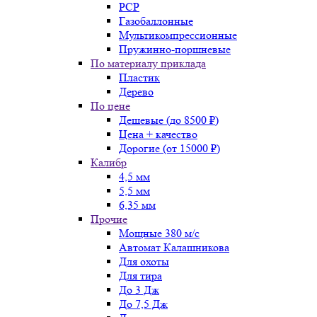
PCP
Газобаллонные
Мультикомпрессионные
Пружинно-поршневые
По материалу приклада
Пластик
Дерево
По цене
Дешевые (до 8500 ₽)
Цена + качество
Дорогие (от 15000 ₽)
Калибр
4,5 мм
5,5 мм
6,35 мм
Прочие
Мощные 380 м/с
Автомат Калашникова
Для охоты
Для тира
До 3 Дж
До 7,5 Дж