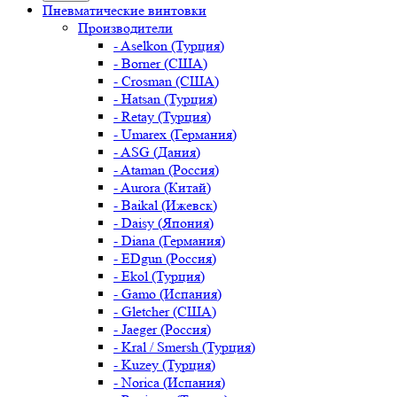
Пневматические винтовки
Производители
- Aselkon (Турция)
- Borner (США)
- Crosman (США)
- Hatsan (Турция)
- Retay (Турция)
- Umarex (Германия)
- ASG (Дания)
- Ataman (Россия)
- Aurora (Китай)
- Baikal (Ижевск)
- Daisy (Япония)
- Diana (Германия)
- EDgun (Россия)
- Ekol (Турция)
- Gamo (Испания)
- Gletcher (США)
- Jaeger (Россия)
- Kral / Smersh (Турция)
- Kuzey (Турция)
- Norica (Испания)