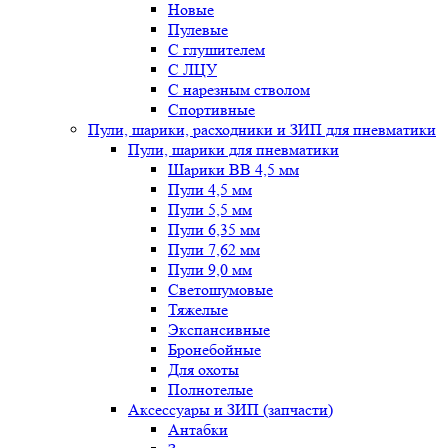
Новые
Пулевые
С глушителем
С ЛЦУ
С нарезным стволом
Спортивные
Пули, шарики, расходники и ЗИП для пневматики
Пули, шарики для пневматики
Шарики BB 4,5 мм
Пули 4,5 мм
Пули 5,5 мм
Пули 6,35 мм
Пули 7,62 мм
Пули 9,0 мм
Светошумовые
Тяжелые
Экспансивные
Бронебойные
Для охоты
Полнотелые
Аксессуары и ЗИП (запчасти)
Антабки