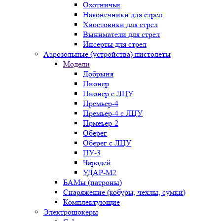
Охотничьи
Наконечники для стрел
Хвостовики для стрел
Выниматели для стрел
Инсерты для стрел
Аэрозольные (устройства) пистолеты
Модели
Добрыня
Пионер
Пионер с ЛЦУ
Премьер-4
Премьер-4 с ЛЦУ
Прмеьер-2
Оберег
Оберег с ЛЦУ
ПУ-3
Чародей
УДАР-М2
БАМы (патроны)
Снаряжение (кобуры, чехлы, сумки)
Комплектующие
Электрошокеры