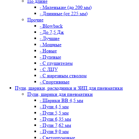
По длине
- Маленькие (до 200 мм)
- Длинные (от 225 мм)
Прочие
- Blowback
- До 7,5 Дж
- Лучшие
- Мощные
- Новые
- Пулевые
- С глушителем
- С ЛЦУ
- С нарезным стволом
- Спортивные
Пули, шарики, расходники и ЗИП для пневматики
Пули, шарики для пневматики
- Шарики BB 4,5 мм
- Пули 4,5 мм
- Пули 5,5 мм
- Пули 6,35 мм
- Пули 7,62 мм
- Пули 9,0 мм
- Светошумовые