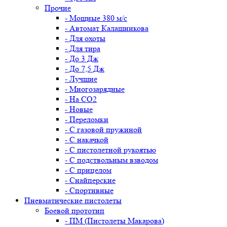
Прочие
- Мощные 380 м/с
- Автомат Калашникова
- Для охоты
- Для тира
- До 3 Дж
- До 7,5 Дж
- Лучшие
- Многозарядные
- На CO2
- Новые
- Переломки
- С газовой пружиной
- С накачкой
- С пистолетной рукоятью
- С подствольным взводом
- С прицелом
- Снайперские
- Спортивные
Пневматические пистолеты
Боевой прототип
- ПМ (Пистолеты Макарова)