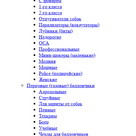
С фонарем
1-го класса
2-го класса
Отпугиватели собак
Парализаторы (нокаутаторы)
Дубинки (биты)
Недорогие
ОСА
Профессиональные
Мини-шокеры (маленькие)
Молния
Мощные
Police (полицейские)
Женские
Перцовые (газовые) баллончики
Аэрозольные
Струйные
Для защиты от собак
Пенные
Техкрим
Боец
Учебные
Чехлы для баллончиков