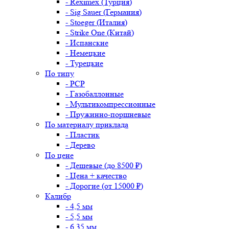
- Reximex (Турция)
- Sig Sauer (Германия)
- Stoeger (Италия)
- Strike One (Китай)
- Испанские
- Немецкие
- Турецкие
По типу
- PCP
- Газобаллонные
- Мультикомпрессионные
- Пружинно-поршневые
По материалу приклада
- Пластик
- Дерево
По цене
- Дешевые (до 8500 ₽)
- Цена + качество
- Дорогие (от 15000 ₽)
Калибр
- 4,5 мм
- 5,5 мм
- 6,35 мм