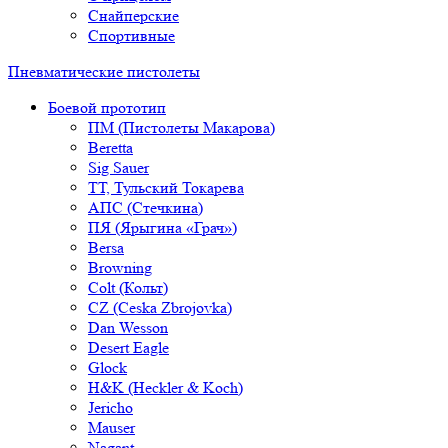
Снайперские
Спортивные
Пневматические пистолеты
Боевой прототип
ПМ (Пистолеты Макарова)
Beretta
Sig Sauer
ТТ, Тульский Токарева
АПС (Стечкина)
ПЯ (Ярыгина «Грач»)
Bersa
Browning
Colt (Кольт)
CZ (Ceska Zbrojovka)
Dan Wesson
Desert Eagle
Glock
H&K (Heckler & Koch)
Jericho
Mauser
Nagant