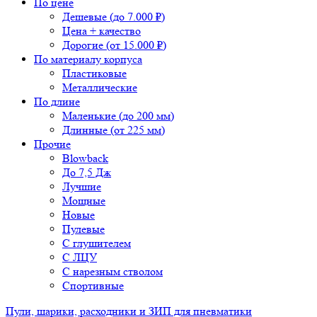
По цене
Дешевые (до 7.000 ₽)
Цена + качество
Дорогие (от 15.000 ₽)
По материалу корпуса
Пластиковые
Металлические
По длине
Маленькие (до 200 мм)
Длинные (от 225 мм)
Прочие
Blowback
До 7,5 Дж
Лучшие
Мощные
Новые
Пулевые
С глушителем
С ЛЦУ
С нарезным стволом
Спортивные
Пули, шарики, расходники и ЗИП для пневматики