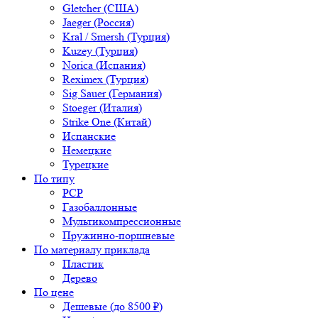
Gletcher (США)
Jaeger (Россия)
Kral / Smersh (Турция)
Kuzey (Турция)
Norica (Испания)
Reximex (Турция)
Sig Sauer (Германия)
Stoeger (Италия)
Strike One (Китай)
Испанские
Немецкие
Турецкие
По типу
PCP
Газобаллонные
Мультикомпрессионные
Пружинно-поршневые
По материалу приклада
Пластик
Дерево
По цене
Дешевые (до 8500 ₽)