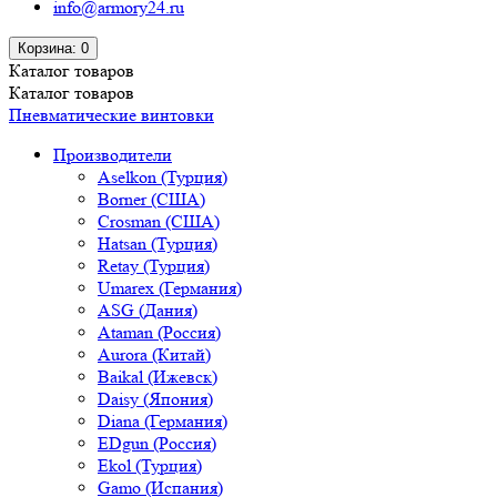
info@armory24.ru
Корзина
: 0
Каталог
товаров
Каталог
товаров
Пневматические винтовки
Производители
Aselkon (Турция)
Borner (США)
Crosman (США)
Hatsan (Турция)
Retay (Турция)
Umarex (Германия)
ASG (Дания)
Ataman (Россия)
Aurora (Китай)
Baikal (Ижевск)
Daisy (Япония)
Diana (Германия)
EDgun (Россия)
Ekol (Турция)
Gamo (Испания)