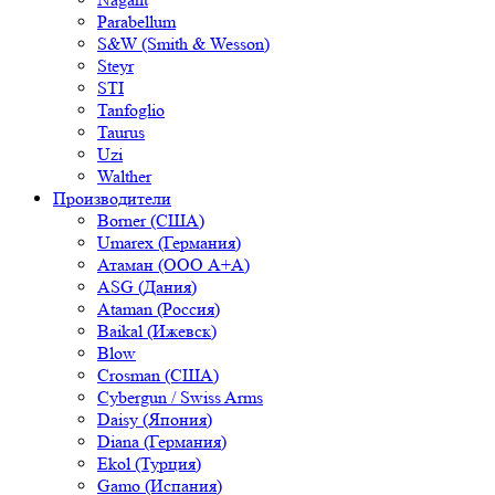
Parabellum
S&W (Smith & Wesson)
Steyr
STI
Tanfoglio
Taurus
Uzi
Walther
Производители
Borner (США)
Umarex (Германия)
Атаман (ООО А+А)
ASG (Дания)
Ataman (Россия)
Baikal (Ижевск)
Blow
Crosman (США)
Cybergun / Swiss Arms
Daisy (Япония)
Diana (Германия)
Ekol (Турция)
Gamo (Испания)