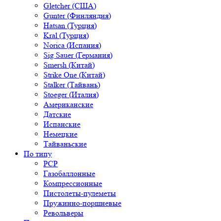
Gletcher (США)
Gunter (Финляндия)
Hatsan (Турция)
Kral (Турция)
Norica (Испания)
Sig Sauer (Германия)
Smersh (Китай)
Strike One (Китай)
Stalker (Тайвань)
Stoeger (Италия)
Американские
Датские
Испанские
Немецкие
Тайваньские
По типу
PCP
Газобаллонные
Компрессионные
Пистолеты-пулеметы
Пружинно-поршневые
Револьверы