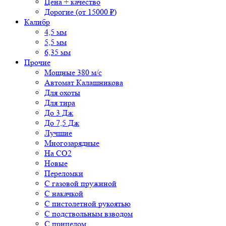
Цена + качество
Дорогие (от 15000 ₽)
Калибр
4,5 мм
5,5 мм
6,35 мм
Прочие
Мощные 380 м/с
Автомат Калашникова
Для охоты
Для тира
До 3 Дж
До 7,5 Дж
Лучшие
Многозарядные
На CO2
Новые
Переломки
С газовой пружиной
С накачкой
С пистолетной рукоятью
С подствольным взводом
С прицелом